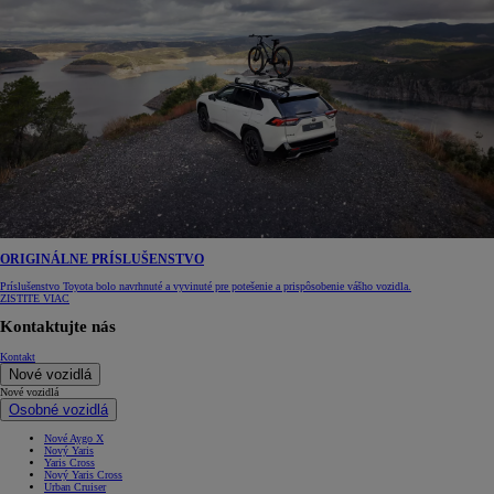
ORIGINÁLNE PRÍSLUŠENSTVO
Príslušenstvo Toyota bolo navrhnuté a vyvinuté pre potešenie a prispôsobenie vášho vozidla.
ZISTITE VIAC
Kontaktujte nás
Kontakt
Nové vozidlá
Nové vozidlá
Osobné vozidlá
Nové Aygo X
Nový Yaris
Yaris Cross
Nový Yaris Cross
Urban Cruiser