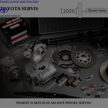
Preskočiť na hlavný obsah
(Press Enter)
TOYOTA SERVIS
Otvoriť menu
AKCIOVÉ PONUKY
POZRITE SI AKTUÁLNE AKCIOVÉ PONUKY SERVISU