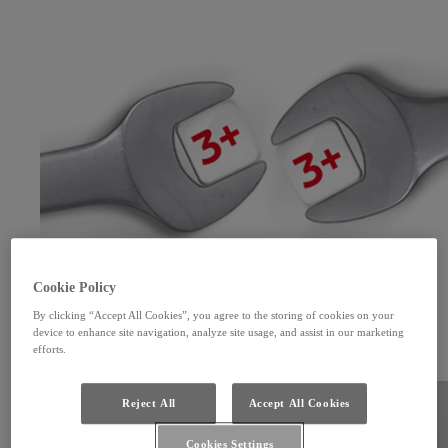
Cookie Policy
By clicking “Accept All Cookies”, you agree to the storing of cookies on your
Výhodný servis pre staršie vozidlá
device to enhance site navigation, analyze site usage, and assist in our marketing
efforts.
Venujte svojmu vozidlu Toyota staršiemu ako tri roky zaslúženú a profesionálnu starostlivosť.
Viac informácií
Reject All
Accept All Cookies
Cookies Settings