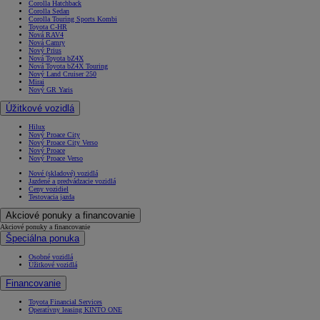
Corolla Hatchback
Corolla Sedan
Corolla Touring Sports Kombi
Toyota C-HR
Nová RAV4
Nová Camry
Nový Prius
Nová Toyota bZ4X
Nová Toyota bZ4X Touring
Nový Land Cruiser 250
Mirai
Nový GR Yaris
Úžitkové vozidlá
Hilux
Nový Proace City
Nový Proace City Verso
Nový Proace
Nový Proace Verso
Nové (skladové) vozidlá
Jazdené a predvádzacie vozidlá
Ceny vozidiel
Testovacia jazda
Akciové ponuky a financovanie
Akciové ponuky a financovanie
Špeciálna ponuka
Osobné vozidlá
Úžitkové vozidlá
Financovanie
Toyota Financial Services
Operatívny leasing KINTO ONE