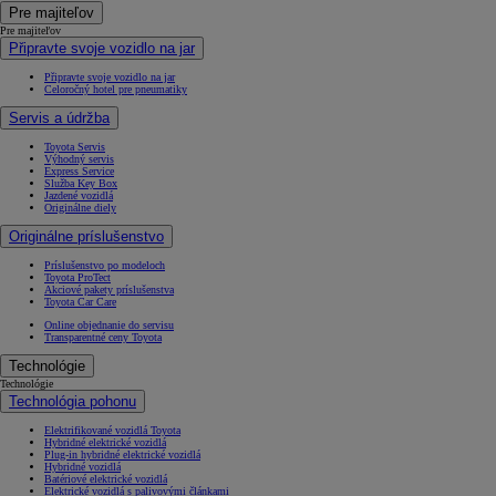
Pre majiteľov
Pre majiteľov
Připravte svoje vozidlo na jar
Připravte svoje vozidlo na jar
Celoročný hotel pre pneumatiky
Servis a údržba
Toyota Servis
Výhodný servis
Express Service
Služba Key Box
Jazdené vozidlá
Originálne diely
Originálne príslušenstvo
Príslušenstvo po modeloch
Toyota ProTect
Akciové pakety príslušenstva
Toyota Car Care
Online objednanie do servisu
Transparentné ceny Toyota
Technológie
Technológie
Technológia pohonu
Elektrifikované vozidlá Toyota
Hybridné elektrické vozidlá
Plug-in hybridné elektrické vozidlá
Hybridné vozidlá
Batériové elektrické vozidlá
Elektrické vozidlá s palivovými článkami