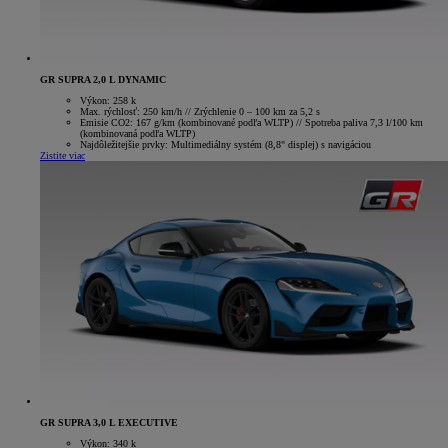
GR SUPRA 2,0 L DYNAMIC
Výkon: 258 k
Max. rýchlosť: 250 km/h // Zrýchlenie 0 – 100 km za 5,2 s
Emisie CO2: 167 g/km (kombinované podľa WLTP) // Spotreba paliva 7,3 l/100 km
(kombinovaná podľa WLTP)
Najdôležitejšie prvky: Multimediálny systém (8,8" displej) s navigáciou
Zistite viac
GR SUPRA 3,0 L EXECUTIVE
Výkon: 340 k