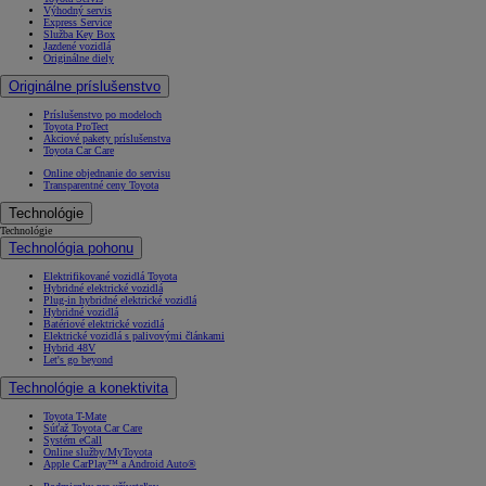
Výhodný servis
Express Service
Služba Key Box
Jazdené vozidlá
Originálne diely
Originálne príslušenstvo
Príslušenstvo po modeloch
Toyota ProTect
Akciové pakety príslušenstva
Toyota Car Care
Online objednanie do servisu
Transparentné ceny Toyota
Technológie
Technológie
Technológia pohonu
Elektrifikované vozidlá Toyota
Hybridné elektrické vozidlá
Plug-in hybridné elektrické vozidlá
Hybridné vozidlá
Batériové elektrické vozidlá
Elektrické vozidlá s palivovými článkami
Hybrid 48V
Let's go beyond
Technológie a konektivita
Toyota T-Mate
Súťaž Toyota Car Care
Systém eCall
Online služby/MyToyota
Apple CarPlay™ a Android Auto®