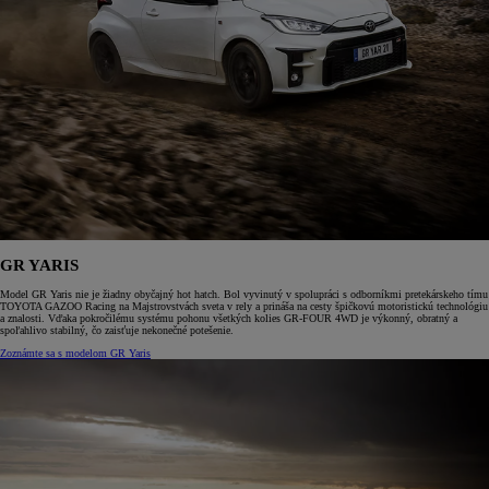
GR YARIS
Model GR Yaris nie je žiadny obyčajný hot hatch. Bol vyvinutý v spolupráci s odborníkmi pretekárskeho tímu
TOYOTA GAZOO Racing na Majstrovstvách sveta v rely a prináša na cesty špičkovú motoristickú technológiu
a znalosti. Vďaka pokročilému systému pohonu všetkých kolies GR-FOUR 4WD je výkonný, obratný a
spoľahlivo stabilný, čo zaisťuje nekonečné potešenie.
Zoznámte sa s modelom GR Yaris