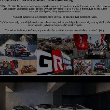
Zoznámte sa s pretekárskym tímom Toyota Gazoo Racing
TOYOTA GAZOO Racing je stelesnením záväzku spoločnosti Toyota prekračovať všetky hranice, aby vyrábala
„stále lepšie“ automobily. Keďže chceme vytvárať nové technológie a riešenia v extrémnych podmienkach
motoristického športu, nikdy neprestaneme inovovať.
Na našich automobiloch pretekáme preto, aby sme sa poučili z tých najťažších výziev.
Súťaženie na všetkých možných cestách bez ohľadu na to, aké sú, nás inšpiruje k tomu, aby sme vyrábali „stále
lepšie“ vozidlá. Vytvárame budúcu DNA značky Toyota.
V pretekaní budeme pokračovať, aby sme všetkým prinášali slobodu, dobrodružstvo a radosť z jazdy.