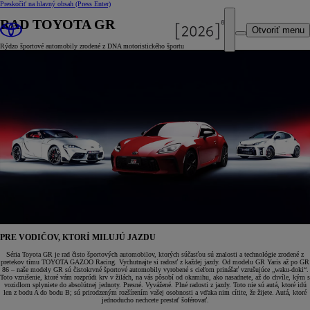
Preskočiť na hlavný obsah
(Press Enter)
RAD TOYOTA GR
Otvoriť menu
Rýdzo športové automobily zrodené z DNA motoristického športu
PRE VODIČOV, KTORÍ MILUJÚ JAZDU
Séria Toyota GR je rad čisto športových automobilov, ktorých súčasťou sú znalosti a technológie zrodené z
pretekov tímu TOYOTA GAZOO Racing. Vychutnajte si radosť z každej jazdy. Od modelu GR Yaris až po GR
86 – naše modely GR sú čistokrvné športové automobily vyrobené s cieľom prinášať vzrušujúce „waku-doki“.
Toto vzrušenie, ktoré vám rozprúdi krv v žilách, na vás pôsobí od okamihu, ako nasadnete, až do chvíle, kým s
vozidlom splyniete do absolútnej jednoty. Presné. Vyvážené. Plné radosti z jazdy. Toto nie sú autá, ktoré idú
len z bodu A do bodu B; sú prirodzeným rozšírením vašej osobnosti a vďaka nim cítite, že žijete. Autá, ktoré
jednoducho nechcete prestať šoférovať.