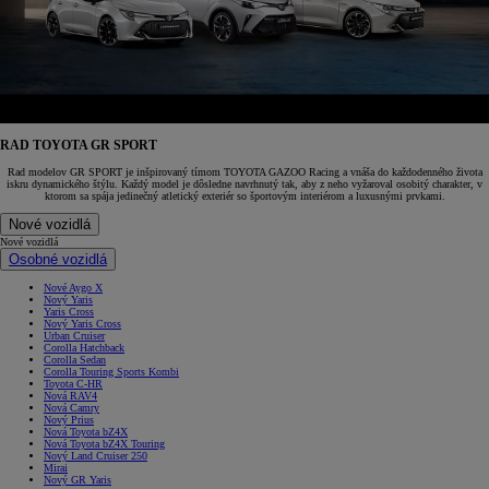
RAD TOYOTA GR SPORT
Rad modelov GR SPORT je inšpirovaný tímom TOYOTA GAZOO Racing a vnáša do každodenného života
iskru dynamického štýlu. Každý model je dôsledne navrhnutý tak, aby z neho vyžaroval osobitý charakter, v
ktorom sa spája jedinečný atletický exteriér so športovým interiérom a luxusnými prvkami.
Nové vozidlá
Nové vozidlá
Osobné vozidlá
Nové Aygo X
Nový Yaris
Yaris Cross
Nový Yaris Cross
Urban Cruiser
Corolla Hatchback
Corolla Sedan
Corolla Touring Sports Kombi
Toyota C-HR
Nová RAV4
Nová Camry
Nový Prius
Nová Toyota bZ4X
Nová Toyota bZ4X Touring
Nový Land Cruiser 250
Mirai
Nový GR Yaris