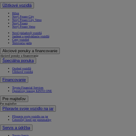
Úžitkové vozidlá
Hilux
Nový Proace City
Nový Proace City Verso
Nový Proace
Nový Proace Verso
Nové (skladové) vozidlá
Jazdené a predvádzacie vozidlá
Ceny vozidiel
Testovacia jazda
Akciové ponuky a financovanie
Akciové ponuky a financovanie
Špeciálna ponuka
Osobné vozidlá
Úžitkové vozidlá
Financovanie
Toyota Financial Services
Operatívny leasing KINTO ONE
Pre majiteľov
Pre majiteľov
Připravte svoje vozidlo na jar
Připravte svoje vozidlo na jar
Celoročný hotel pre pneumatiky
Servis a údržba
Toyota Servis