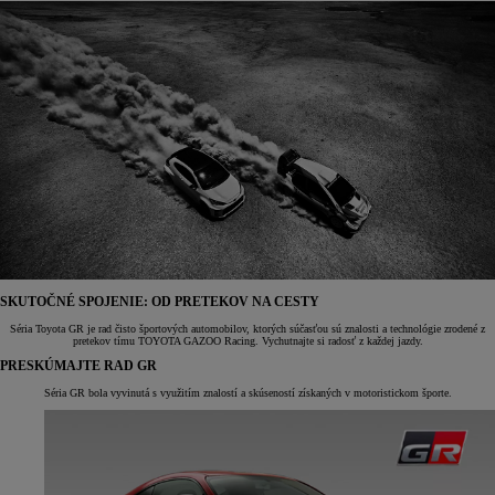
SKUTOČNÉ SPOJENIE: OD PRETEKOV NA CESTY
Séria Toyota GR je rad čisto športových automobilov, ktorých súčasťou sú znalosti a technológie zrodené z
pretekov tímu TOYOTA GAZOO Racing. Vychutnajte si radosť z každej jazdy.
PRESKÚMAJTE RAD GR
Séria GR bola vyvinutá s využitím znalostí a skúseností získaných v motoristickom športe.