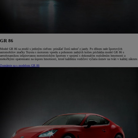
GR 86
Model GR 86 sa zrodil s jediným cieľom: prinášať čistú radosť z jazdy. Po dlhom rade športových
automobilov značky Toyota s motorom vpredu a pohonom zadných kolies prichádza model GR 86 s
aerodynamikou inšpirovanou motoristickým športom v spojení s dokonalým rozložením hmotnosti a
niekoľkými opatreniami na úsporu hmotnosti, ktoré každému vodičovi vyčaria úsmev na tvári v každej zákrute.
Zoznámte sa s modelom GR 86