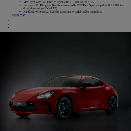
Max. rýchlosť: 250 km/h // Zrýchlenie 0 – 100 km za 4,3 s
Emisie CO2: 185 g/km (kombinované podľa WLTP) // Spotreba paliva 8,1 l/100 km
(kombinovaná podľa WLTP)
Najdôležitejšie prvky: Systém adaptívneho variabilného odpruženia
Zistite viac