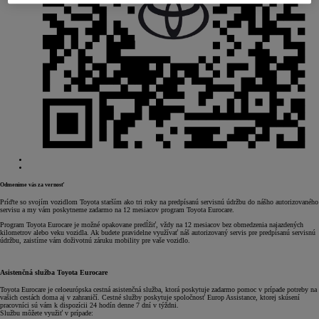
Odmeníme vás za vernosť
Príďte so svojím vozidlom Toyota starším ako tri roky na predpísanú servisnú údržbu do nášho autorizovaného
servisu a my vám poskytneme zadarmo na 12 mesiacov program Toyota Eurocare.
Program Toyota Eurocare je možné opakovane predĺžiť, vždy na 12 mesiacov bez obmedzenia najazdených
kilometrov alebo veku vozidla. Ak budete pravidelne využívať náš autorizovaný servis pre predpísanú servisnú
údržbu, zaistíme vám doživotnú záruku mobility pre vaše vozidlo.
Asistenčná služba Toyota Eurocare
Toyota Eurocare je celoeurópska cestná asistenčná služba, ktorá poskytuje zadarmo pomoc v prípade potreby na
vašich cestách doma aj v zahraničí. Cestné služby poskytuje spoločnosť Europ Assistance, ktorej skúsení
pracovníci sú vám k dispozícii 24 hodín denne 7 dní v týždni.
Službu môžete využiť v prípade: