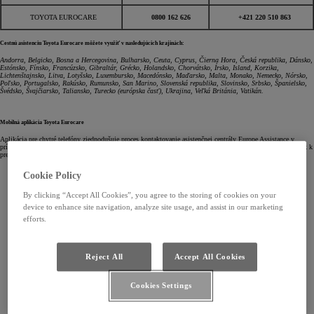
TOYOTA EUROCARE
0800 162 626
+421 220 510 863
Cestnú asistenciu Toyota Eurocare môžete využiť v nasledujúcich krajinách:
Andorra, Belgicko, Bosna a Hercegovina, Bulharsko, Ceuta, Cyprus, Čierna Hora, Česká republika, Dánsko,
Estónsko, Fínsko, Francúzsko, Gibraltár, Grécko, Holandsko, Chorvátsko, Írsko, Island, Korzika,
Lichtenštajnsko, Litva, Lotyšsko, Luxembursko, Macedónsko, Maďarsko, Malta, Monako, Nemecko, Nórsko,
Poľsko, Portugalsko, Rakúsko, Rumunsko, San Marino, Slovenská republika, Slovinsko, Srbsko, Španielsko,
Švédsko, Švajčiarsko, Taliansko, Turecko (európska časť), Ukrajina, Veľká Británia, Vatikán.
Mobilná aplikácia Toyota Eurocare
Aplikácia pre chytré telefóny zjednodušuje proces kontaktovanie asistenčnej centrály Europe Assistance v
prípade uvedených problémov s vaším vozidlom. Aplikáciu môžete využiť ako na kontaktovanie centrály, tak k
presnému určeniu polohy vášho nepojazdného vozidla.
Cookie Policy
By clicking “Accept All Cookies”, you agree to the storing of cookies on your
device to enhance site navigation, analyze site usage, and assist in our marketing
efforts.
Reject All
Accept All Cookies
Cookies Settings