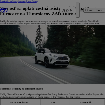
Preskočiť na hlavný obsah
(Press Enter)
Vernosť sa oplatí cestná asistenčná služba Toyota
Otvoriť menu
Eurocare na 12 mesiacov ZADARMO!
Príďte do jedného z našich autorizovaných servisov na pravidelnú servisnú údržbu a obdržíte ZADARMO
cestnú asistenčnú službu Toyota Eurocare na celý rok. Ponuka platí pre vozidlá Toyota staršie ako tri roky.
Telefonické kontakty na asistenčnú službu
Služby Toyota Eurocare sú poskytované spoločnosťou Europ Assistance. Cestná asistenčná služba Toyota vám
vychádza poskytnúť pomoc zadarmo 24 hodín denne, 7 dní v týždni, 365 dní v roku.
Ak sa nachádzate
v SR
v zahraničí