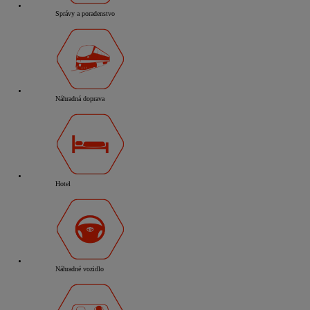
Správy a poradenstvo
Náhradná doprava
Hotel
Náhradné vozidlo