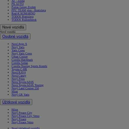
AT - Žilina
PK AUTO
Portas Group Zvolen
PPC TEAM plus - Bratislava
Real-K KOMÁRNO
TODOS Bratislava
TODOS Ružomberok
Nové vozidlá
Nové vozidlá
Osobné vozidlá
Nové Aygo X
Nový Yaris
Yaris Cross
Nový Yaris Cross
Urban Cruiser
Corolla Hatchback
Corolla Sedan
Corolla Touring Sports Kombi
Toyota C-HR
Nová RAV4
Nová Camry
Nový Prius
Nová Toyota bZ4X
Nová Toyota bZ4X Touring
Nový Land Cruiser 250
Mirai
Nový GR Yaris
Úžitkové vozidlá
Hilux
Nový Proace City
Nový Proace City Verso
Nový Proace
Nový Proace Verso
Nové (skladové) vozidlá