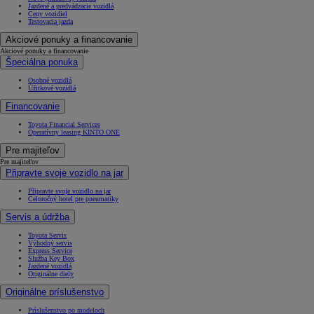
Jazdené a predvádzacie vozidlá
Ceny vozidiel
Testovacia jazda
Akciové ponuky a financovanie
Akciové ponuky a financovanie
Špeciálna ponuka
Osobné vozidlá
Úžitkové vozidlá
Financovanie
Toyota Financial Services
Operatívny leasing KINTO ONE
Pre majiteľov
Pre majiteľov
Připravte svoje vozidlo na jar
Připravte svoje vozidlo na jar
Celoročný hotel pre pneumatiky
Servis a údržba
Toyota Servis
Výhodný servis
Express Service
Služba Key Box
Jazdené vozidlá
Originálne diely
Originálne príslušenstvo
Príslušenstvo po modeloch