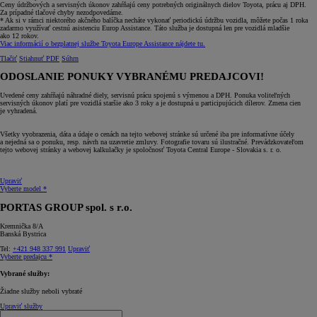
Ceny údržbových a servisných úkonov zahŕňajú ceny potrebných originálnych dielov Toyota, prácu aj DPH.
Za prípadné tlačové chyby nezodpovedáme.
* Ak si v rámci niektorého akčného balíčka necháte vykonať periodickú údržbu vozidla, môžete počas 1 roka
zadarmo využívať cestnú asistenciu Europ Assistance. Táto služba je dostupná len pre vozidlá mladšie
ako 12 rokov.
Viac informácií o bezplatnej službe Toyota Europe Assistance nájdete tu.
Tlačiť
Stiahnuť PDF
Súhrn
ODOSLANIE PONUKY VYBRANÉMU PREDAJCOVI!
Uvedené ceny zahŕňajú náhradné diely, servisnú prácu spojenú s výmenou a DPH. Ponuka voliteľných
servisných úkonov platí pre vozidlá staršie ako 3 roky a je dostupná u participujúcich dílerov. Zmena cien
je vyhradená.
Všetky vyobrazenia, dáta a údaje o cenách na tejto webovej stránke sú určené iba pre informatívne účely
a nejedná sa o ponuku, resp. návrh na uzavretie zmluvy. Fotografie tovaru sú ilustračné. Prevádzkovateľom
tejto webovej stránky a webovej kalkulačky je spoločnosť Toyota Central Europe - Slovakia s. r. o.
Upraviť
Vyberte model *
PORTAS GROUP spol. s r.o.
Kremnička 8/A
Banská Bystrica
Tel:
+421 948 337 991
Upraviť
Vyberte predajcu *
Vybrané služby:
Žiadne služby neboli vybraté
Upraviť služby