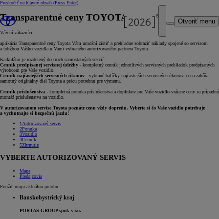
Preskočiť na hlavný obsah
(Press Enter)
Transparentné ceny TOYOTA
Otvoriť menu
Vážení zákazníci,
aplikácia Transparentné ceny Toyota Vám umožní zistiť a prehľadne zobraziť náklady spojené so servisom
a údržbou Vášho vozidla u Vami vybraného autorizovaného partnera Toyota.
Kalkulátor je rozdelený do troch samostatných sekcií:
Cenník predpísanej servisnej údržby
- kompletný cenník jednotlivých servisných prehliadok predpísaných
výrobcom pre Vaše vozidlo.
Cenník najčastejších servisných úkonov
- vybrané balíčky najčastejších servisných úkonov, cena zahŕňa
samotný originálny diel Toyota a prácu potrebnú pre výmenu.
Cenník príslušenstva
- kompletná ponuka príslušenstva a doplnkov pre Vaše vozidlo vrátane ceny za prípadnú
montáž príslušenstva na vozidlo.
V autorizovanom servise Toyota poznáte cenu vždy dopredu. Vyberte si čo Vaše vozidlo potrebuje
a vychutnajte si bezpečnú jazdu!
1
Autorizovaný servis
2
Ponuka
3
Vozidlo
4
Cenník
5
Zhrnutie
VYBERTE AUTORIZOVANÝ SERVIS
Mapa
Predajcovia
Použiť moju aktuálnu polohu
Banskobystrický kraj
PORTAS GROUP spol. s r.o.