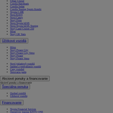
Urban Cruiser
Corolla Hatchback
Corolla Sedan
Corolla Touring Sports Kombi
Toyota C-HR
Nová RAV4
Nová Camry
Nový Prius
Nová Toyota bZ4X
Nová Toyota bZ4X Touring
Nový Land Cruiser 250
Mirai
Nový GR Yaris
Úžitkové vozidlá
Hilux
Nový Proace City
Nový Proace City Verso
Nový Proace
Nový Proace Verso
Nové (skladové) vozidlá
Jazdené a predvádzacie vozidlá
Ceny vozidiel
Testovacia jazda
Akciové ponuky a financovanie
Akciové ponuky a financovanie
Špeciálna ponuka
Osobné vozidlá
Úžitkové vozidlá
Financovanie
Toyota Financial Services
Operatívny leasing KINTO ONE