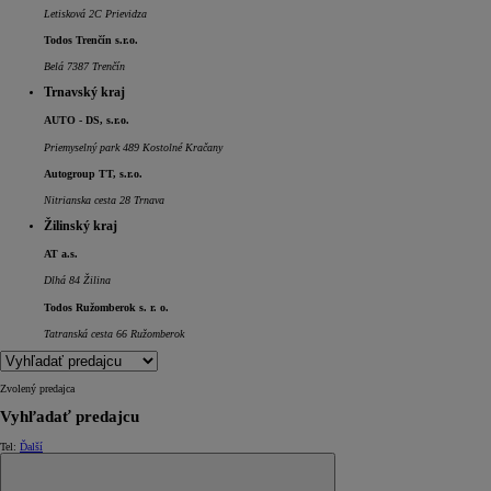
Letisková 2C Prievidza
Todos Trenčín s.r.o.
Belá 7387 Trenčín
Trnavský kraj
AUTO - DS, s.r.o.
Priemyselný park 489 Kostolné Kračany
Autogroup TT, s.r.o.
Nitrianska cesta 28 Trnava
Žilinský kraj
AT a.s.
Dlhá 84 Žilina
Todos Ružomberok s. r. o.
Tatranská cesta 66 Ružomberok
Zvolený predajca
Vyhľadať predajcu
Tel:
Ďalší