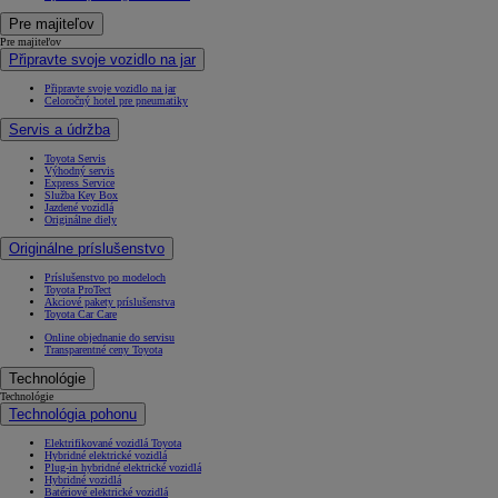
Pre majiteľov
Pre majiteľov
Připravte svoje vozidlo na jar
Připravte svoje vozidlo na jar
Celoročný hotel pre pneumatiky
Servis a údržba
Toyota Servis
Výhodný servis
Express Service
Služba Key Box
Jazdené vozidlá
Originálne diely
Originálne príslušenstvo
Príslušenstvo po modeloch
Toyota ProTect
Akciové pakety príslušenstva
Toyota Car Care
Online objednanie do servisu
Transparentné ceny Toyota
Technológie
Technológie
Technológia pohonu
Elektrifikované vozidlá Toyota
Hybridné elektrické vozidlá
Plug-in hybridné elektrické vozidlá
Hybridné vozidlá
Batériové elektrické vozidlá