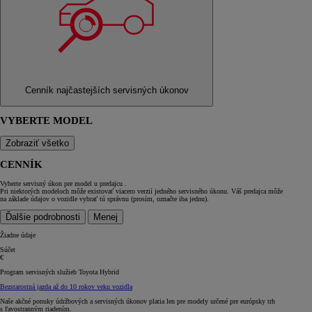
Cenník najčastejších servisných úkonov
VYBERTE MODEL
Zobraziť všetko
CENNÍK
Vyberte servisný úkon pre model
u predajcu
.
Pri niektorých modeloch môže existovať viacero verzií jedného servisného úkonu. Váš predajca môže
na základe údajov o vozidle vybrať tú správnu (prosím, označte iba jednu).
Ďalšie podrobnosti
Menej
Žiadne údaje
Súčet
€
Program servisných služieb Toyota Hybrid
Bezstarostná jazda až do 10 rokov veku vozidla
Naše akčné ponuky údržbových a servisných úkonov platia len pre modely určené pre európsky trh
s ľavostranným riadením.