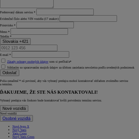
Preferovaný dátum servisu *
Evidenčné číslo alebo VIN vozidla (17 znakov)
Priezvisko *
Meno *
Telefón *
Slovakia +421
E‑mail *
Zásady ochrany osobných údajov
som si prečítal/a*
Súhlasím so spracovaním mojich údajov za účelom zasielania newslettra podľa uvedených podmienok
Odoslať
Polia označené * sú povinné, aby vás vybraný predajca mohol kontaktovať ohľadom zvoleného servisu
a termínu.
ĎAKUJEME, ŽE STE NÁS KONTAKTOVALI!
Vybraný predajca vás čoskoro bude kontaktovať kvôli potvrdeniu termínu servisu.
Nové vozidlá
Nové vozidlá
Osobné vozidlá
Nové Aygo X
Nový Yaris
Yaris Cross
Nový Yaris Cross