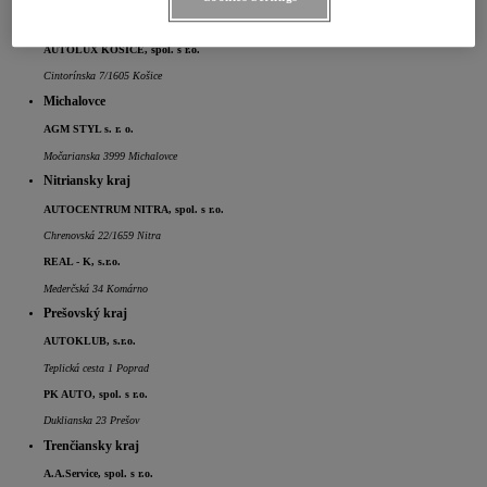
Prešovská cesta 2198/79 Košice
AUTOLUX KOŠICE, spol. s r.o.
Cintorínska 7/1605 Košice
Michalovce
AGM STYL s. r. o.
Močarianska 3999 Michalovce
Nitriansky kraj
AUTOCENTRUM NITRA, spol. s r.o.
Chrenovská 22/1659 Nitra
REAL - K, s.r.o.
Mederčská 34 Komárno
Prešovský kraj
AUTOKLUB, s.r.o.
Teplická cesta 1 Poprad
PK AUTO, spol. s r.o.
Duklianska 23 Prešov
Trenčiansky kraj
A.A.Service, spol. s r.o.