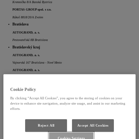
Kremnička 8/A Banská Bystrica
PORTAS GROUP spol. s r.o.
Rákoš 8818/20/A Zvolen
Bratislava
AUTOGRAND, a. s.
Pestovateľská 8B Bratislava
Bratislavský kraj
AUTOGRAND, a. s.
Vajnorská 167 Bratislava - Nové Mesto
AUTOGRAND, a. s.
Pri majeri 18 Bratislava - Vajnory
PPC TEAM s. r. o.
Cookie Policy
Einsteinova 13 Bratislava - Einsteinova
By clicking “Accept All Cookies”, you agree to the storing of cookies on your
PPC TEAM s. r. o.
device to enhance site navigation, analyze site usage, and assist in our marketing
Panónska cesta 45 Bratislava - Panónska
efforts.
Todos s.r.o.
Lamačská cesta 109A Bratislava
Reject All
Accept All Cookies
Košický kraj
AUTO – VALAS GROUP s.r.o.
Cookies Settings