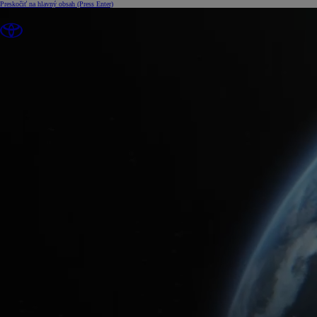
Preskočiť na hlavný obsah
(Press Enter)