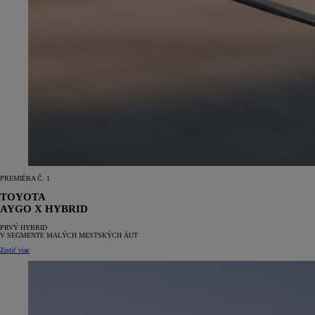
PREMIÉRA Č. 1
TOYOTA
AYGO X
HYBRID
PRVÝ HYBRID
V SEGMENTE MALÝCH MESTSKÝCH ÁUT
Zistiť viac