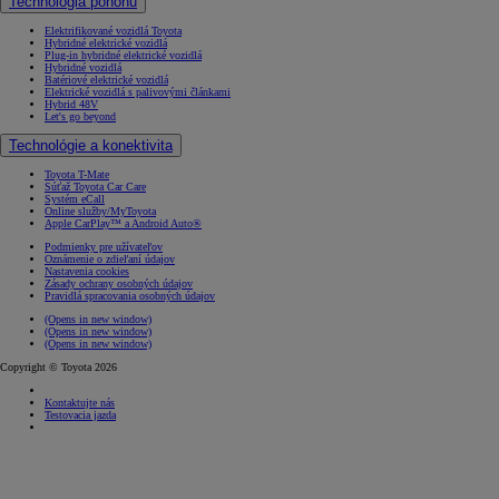
Technológia pohonu
Elektrifikované vozidlá Toyota
Hybridné elektrické vozidlá
Plug-in hybridné elektrické vozidlá
Hybridné vozidlá
Batériové elektrické vozidlá
Elektrické vozidlá s palivovými článkami
Hybrid 48V
Let's go beyond
Technológie a konektivita
Toyota T-Mate
Súťaž Toyota Car Care
Systém eCall
Online služby/MyToyota
Apple CarPlay™ a Android Auto®
Podmienky pre užívateľov
Oznámenie o zdieľaní údajov
Nastavenia cookies
Zásady ochrany osobných údajov
Pravidlá spracovania osobných údajov
(Opens in new window)
(Opens in new window)
(Opens in new window)
Copyright © Toyota 2026
Kontaktujte nás
Testovacia jazda