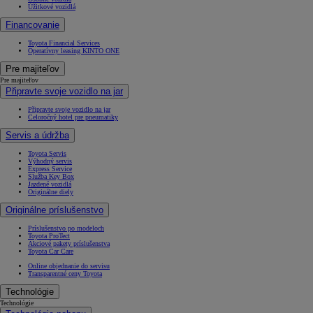
Úžitkové vozidlá
Financovanie
Toyota Financial Services
Operatívny leasing KINTO ONE
Pre majiteľov
Pre majiteľov
Připravte svoje vozidlo na jar
Připravte svoje vozidlo na jar
Celoročný hotel pre pneumatiky
Servis a údržba
Toyota Servis
Výhodný servis
Express Service
Služba Key Box
Jazdené vozidlá
Originálne diely
Originálne príslušenstvo
Príslušenstvo po modeloch
Toyota ProTect
Akciové pakety príslušenstva
Toyota Car Care
Online objednanie do servisu
Transparentné ceny Toyota
Technológie
Technológie