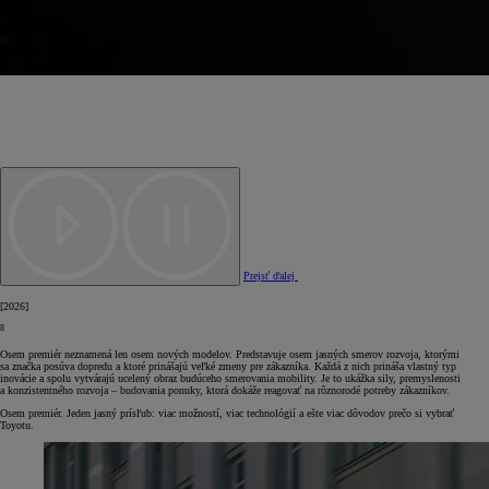
Prejsť ďalej
[
2026
]
8
Osem premiér neznamená len osem nových modelov. Predstavuje osem jasných smerov rozvoja, ktorými
sa značka posúva dopredu a ktoré prinášajú veľké zmeny pre zákazníka. Každá z nich prináša vlastný typ
inovácie a spolu vytvárajú ucelený obraz budúceho smerovania mobility. Je to ukážka sily, premyslenosti
a konzistentného rozvoja – budovania ponuky, ktorá dokáže reagovať na rôznorodé potreby zákazníkov.
Osem premiér. Jeden jasný prísľub: viac možností, viac technológií a ešte viac dôvodov prečo si vybrať
Toyotu.