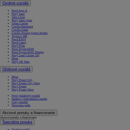
Osobné vozidlá
Nové Aygo X
Nový Yaris
Yaris Cross
Nový Yaris Cross
Urban Cruiser
Corolla Hatchback
Corolla Sedan
Corolla Touring Sports Kombi
Toyota C-HR
Nová RAV4
Nová Camry
Nový Prius
Nová Toyota bZ4X
Nová Toyota bZ4X Touring
Nový Land Cruiser 250
Mirai
Nový GR Yaris
Úžitkové vozidlá
Hilux
Nový Proace City
Nový Proace City Verso
Nový Proace
Nový Proace Verso
Nové (skladové) vozidlá
Jazdené a predvádzacie vozidlá
Ceny vozidiel
Testovacia jazda
Akciové ponuky a financovanie
Akciové ponuky a financovanie
Špeciálna ponuka
Osobné vozidlá