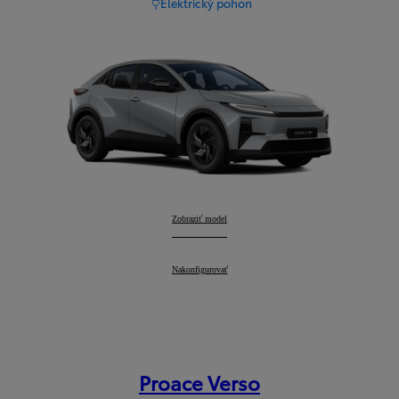
Elektrický pohon
Toyota C-HR+
Zobraziť model
:
Toyota C-HR+
Nakonfigurovať
:
Proace Verso