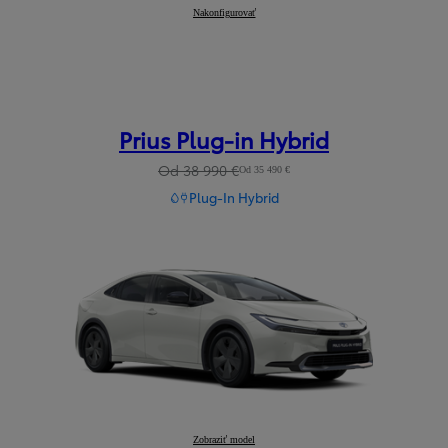
Camry
Nakonfigurovať
:
Prius Plug-in Hybrid
Od 38 990 €
Od 35 490 €
Plug-In Hybrid
Prius Plug-in Hybrid
Zobraziť model
: