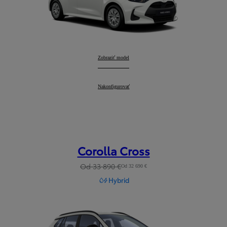
Yaris
Zobraziť model
:
Yaris
Nakonfigurovať
:
Corolla Cross
Od 33 890 €
Od 32 690 €
Hybrid