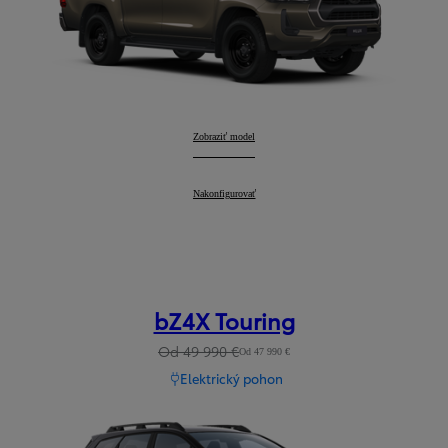
Hilux
Zobraziť model
:
Hilux
Nakonfigurovať
:
bZ4X Touring
Od 49 990 €
Od 47 990 €
Elektrický pohon