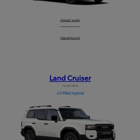
GR Yaris
Zobraziť model
:
GR Yaris
Nakonfigurovať
:
Land Cruiser
Od 89 590 €
Mild hybrid