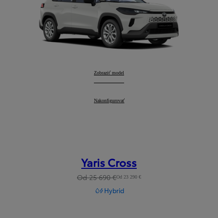
Corolla Cross
Zobraziť model
:
Corolla Cross
Nakonfigurovať
:
Yaris Cross
Od 25 690 €
Od 23 290 €
Hybrid