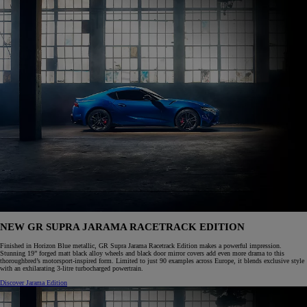
NEW GR SUPRA JARAMA RACETRACK EDITION
Finished in Horizon Blue metallic, GR Supra Jarama Racetrack Edition makes a powerful impression.
Stunning 19” forged matt black alloy wheels and black door mirror covers add even more drama to this
thoroughbred’s motorsport-inspired form. Limited to just 90 examples across Europe, it blends exclusive style
with an exhilarating 3-litre turbocharged powertrain.
Discover Jarama Edition