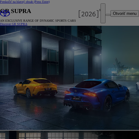
Preskočiť na hlavný obsah
(Press Enter)
GR SUPRA
Otvoriť menu
AN EXCLUSIVE RANGE OF DYNAMIC SPORTS CARS
Discover GR SUPRA