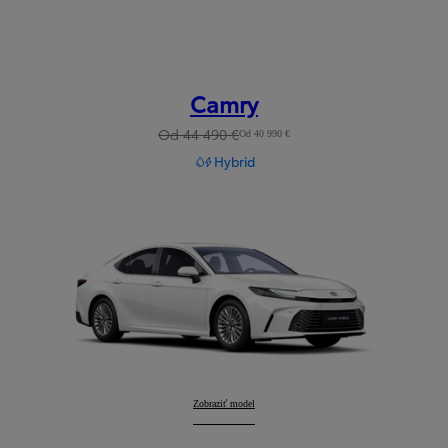
Camry
Od 44 490 €
Od 40 990 €
Hybrid
Camry
Zobraziť model
: