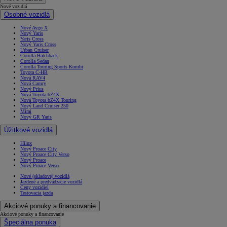
Nové vozidlá
Osobné vozidlá
Nové Aygo X
Nový Yaris
Yaris Cross
Nový Yaris Cross
Urban Cruiser
Corolla Hatchback
Corolla Sedan
Corolla Touring Sports Kombi
Toyota C-HR
Nová RAV4
Nová Camry
Nový Prius
Nová Toyota bZ4X
Nová Toyota bZ4X Touring
Nový Land Cruiser 250
Mirai
Nový GR Yaris
Úžitkové vozidlá
Hilux
Nový Proace City
Nový Proace City Verso
Nový Proace
Nový Proace Verso
Nové (skladové) vozidlá
Jazdené a predvádzacie vozidlá
Ceny vozidiel
Testovacia jazda
Akciové ponuky a financovanie
Akciové ponuky a financovanie
Špeciálna ponuka