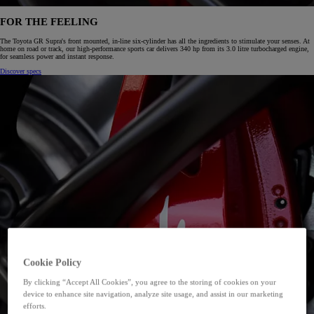
FOR THE FEELING
The Toyota GR Supra's front mounted, in-line six-cylinder has all the ingredients to stimulate your senses. At
home on road or track, our high-performance sports car delivers 340 hp from its 3.0 litre turbocharged engine,
for seamless power and instant response.
Discover specs
Cookie Policy
By clicking “Accept All Cookies”, you agree to the storing of cookies on your
device to enhance site navigation, analyze site usage, and assist in our marketing
efforts.