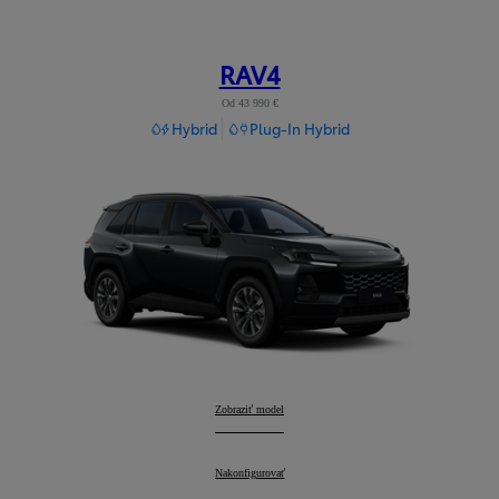
RAV4
Od 43 990 €
Hybrid
Plug-In Hybrid
RAV4
Zobraziť model
:
RAV4
Nakonfigurovať
: