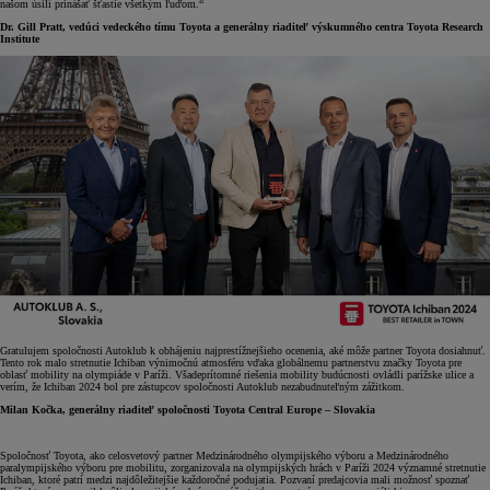
našom úsilí prinášať šťastie všetkým ľuďom.“
Dr. Gill Pratt, vedúci vedeckého tímu Toyota a generálny riaditeľ výskumného centra Toyota Research
Institute
Gratulujem spoločnosti Autoklub k obhájeniu najprestížnejšieho ocenenia, aké môže partner Toyota dosiahnuť.
Tento rok malo stretnutie Ichiban výnimočnú atmosféru vďaka globálnemu partnerstvu značky Toyota pre
oblasť mobility na olympiáde v Paríži. Všadeprítomné riešenia mobility budúcnosti ovládli parížske ulice a
verím, že Ichiban 2024 bol pre zástupcov spoločnosti Autoklub nezabudnuteľným zážitkom.
Milan Kočka, generálny riaditeľ spoločnosti Toyota Central Europe – Slovakia
Spoločnosť Toyota, ako celosvetový partner Medzinárodného olympijského výboru a Medzinárodného
paralympijského výboru pre mobilitu, zorganizovala na olympijských hrách v Paríži 2024 významné stretnutie
Ichiban, ktoré patrí medzi najdôležitejšie každoročné podujatia. Pozvaní predajcovia mali možnosť spoznať