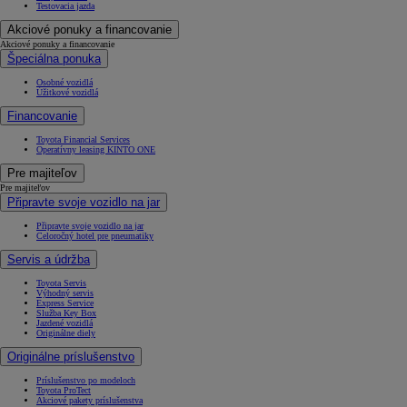
Testovacia jazda
Akciové ponuky a financovanie
Akciové ponuky a financovanie
Špeciálna ponuka
Osobné vozidlá
Úžitkové vozidlá
Financovanie
Toyota Financial Services
Operatívny leasing KINTO ONE
Pre majiteľov
Pre majiteľov
Připravte svoje vozidlo na jar
Připravte svoje vozidlo na jar
Celoročný hotel pre pneumatiky
Servis a údržba
Toyota Servis
Výhodný servis
Express Service
Služba Key Box
Jazdené vozidlá
Originálne diely
Originálne príslušenstvo
Príslušenstvo po modeloch
Toyota ProTect
Akciové pakety príslušenstva