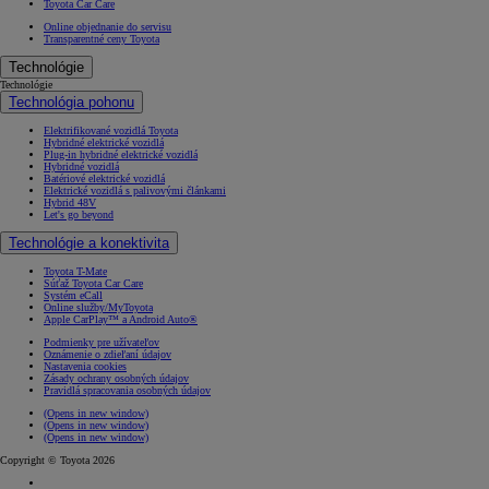
Toyota Car Care
Online objednanie do servisu
Transparentné ceny Toyota
Technológie
Technológie
Technológia pohonu
Elektrifikované vozidlá Toyota
Hybridné elektrické vozidlá
Plug-in hybridné elektrické vozidlá
Hybridné vozidlá
Batériové elektrické vozidlá
Elektrické vozidlá s palivovými článkami
Hybrid 48V
Let's go beyond
Technológie a konektivita
Toyota T-Mate
Súťaž Toyota Car Care
Systém eCall
Online služby/MyToyota
Apple CarPlay™ a Android Auto®
Podmienky pre užívateľov
Oznámenie o zdieľaní údajov
Nastavenia cookies
Zásady ochrany osobných údajov
Pravidlá spracovania osobných údajov
(Opens in new window)
(Opens in new window)
(Opens in new window)
Copyright © Toyota 2026