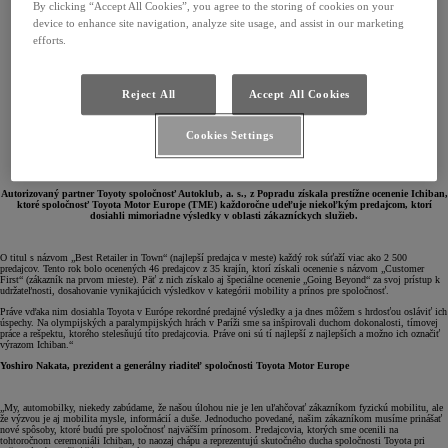
By clicking “Accept All Cookies”, you agree to the storing of cookies on your
device to enhance site navigation, analyze site usage, and assist in our marketing
efforts.
Reject All
Accept All Cookies
Cookies Settings
Autorizovaný partner Toyoty spoločnosť Autoklub, a. s., z Popradu získala prestížne ocenenie Ichiban,
ktoré spoločnosť Toyota Motor Europe (TME) každoročne udeľuje niekoľkým predajcom, ktorí
dosiahli mimoriadne výsledky v oblasti zákazníckych služieb.
O titul s názvom „Best Retailer in Town“ (najlepší predajca v meste) každý rok súťaží viac ako 2 500
predajcov. Tento rok bolo ocenených 46 predajcov z 35 krajín, ktorí získali ocenenie s názvom „Customer
First“ (zákazník na prvom mieste). Päť z nich získalo aj špeciálne ocenenie „Going Beyond“ za svoj prístup k
udržateľnosti, dosahovanie vynikajúcich výsledkov v kategórii mobility a prínos pre spoločnosť.
Práve vďaka nim dosiahla Toyota v Európe rekordné predajné výsledky a ja dnes môžem s hrdosťou osláviť ich
úspechy. Na olympijských a paralympijských hrách v Paríži sme sa inšpirovali duchom dokonalosti, tímovej
práce a rešpektu, ktorého stelesňujú títo predajcovia. Práve oni sú tí najlepší z najlepších a možno ich označiť
výrazom Ichiban.“
Yoshiro Nakata, prezident a generálny riaditeľ spoločnosti Toyota Motor Europe
„My, automobilky, niekedy zabúdame, že našou úlohou nie je len uľahčovať zákazníkom fyzickú mobilitu, ale
že výzvou je aj mobilita mysle, informácií a duše. Jednoducho povedané, našim zákazníkom musíme prinášať
nové spôsoby, ktoré budú pre spoločnosť najväčším prínosom. Predajcovia, ktorých sme ocenili na
tohtoročnom ceremoniáli Ichiban, to naozaj chápu a reprezentujú skutočného ducha spoločnosti Toyota pri