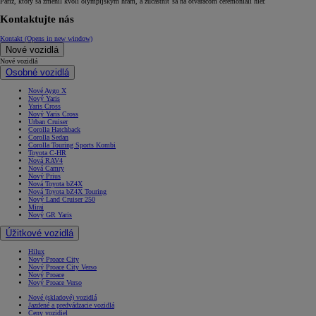
Paríž, ktorý sa zmenil kvôli olympijským hrám, a zúčastniť sa na otváracom ceremoniáli hier.
Kontaktujte nás
Kontakt
(Opens in new window)
Nové vozidlá
Nové vozidlá
Osobné vozidlá
Nové Aygo X
Nový Yaris
Yaris Cross
Nový Yaris Cross
Urban Cruiser
Corolla Hatchback
Corolla Sedan
Corolla Touring Sports Kombi
Toyota C-HR
Nová RAV4
Nová Camry
Nový Prius
Nová Toyota bZ4X
Nová Toyota bZ4X Touring
Nový Land Cruiser 250
Mirai
Nový GR Yaris
Úžitkové vozidlá
Hilux
Nový Proace City
Nový Proace City Verso
Nový Proace
Nový Proace Verso
Nové (skladové) vozidlá
Jazdené a predvádzacie vozidlá
Ceny vozidiel