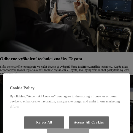
Odborne vyškolení technici značky Toyota
Stále dokonalejšie technológie vo vašej Toyote si vyžadujú čoraz kvalifikovanejších technikov. Keďže nikto
nepozná vašu Toyotu lepšie ako naši technici vyškolení v Toyote, kto iný by vám mohol poskytnúť najlepší
možný servis?
Cookie Policy
By clicking “Accept All Cookies”, you agree to the storing of cookies on your
device to enhance site navigation, analyze site usage, and assist in our marketing
efforts.
Reject All
Accept All Cookies