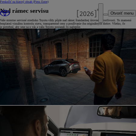
Preskočiť na hlavný obsah
(Press Enter)
Nad rámec servisu
Otvoriť menu
Vaše miestne servisné stredisko Toyota vždy pôjde nad rámec štandardnej úrovne starostlivosti. To znamená
bezplatnú vizuálnu kontrolu stavu, transparentné ceny a používanie iba originálnych dielov. Všetko, čo
je potrebné, aby sme sa o vás a vašu Toyotu postarali čo najlepšie.