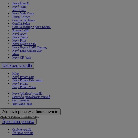
Nové Aygo X
Nový Yaris
Yaris Cross
Nový Yaris Cross
Urban Cruiser
Corolla Hatchback
Corolla Sedan
Corolla Touring Sports Kombi
Toyota C-HR
Nová RAV4
Nová Camry
Nový Prius
Nová Toyota bZ4X
Nová Toyota bZ4X Touring
Nový Land Cruiser 250
Mirai
Nový GR Yaris
Úžitkové vozidlá
Hilux
Nový Proace City
Nový Proace City Verso
Nový Proace
Nový Proace Verso
Nové (skladové) vozidlá
Jazdené a predvádzacie vozidlá
Ceny vozidiel
Testovacia jazda
Akciové ponuky a financovanie
Akciové ponuky a financovanie
Špeciálna ponuka
Osobné vozidlá
Úžitkové vozidlá