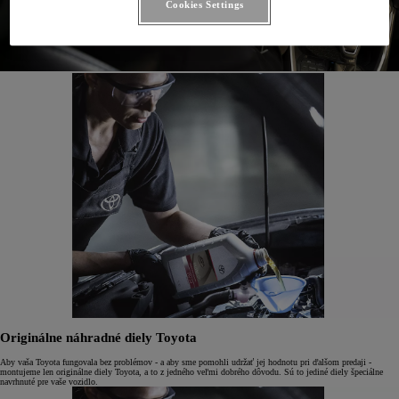
Cookies Settings
Originálne náhradné diely Toyota
Aby vaša Toyota fungovala bez problémov - a aby sme pomohli udržať jej hodnotu pri ďalšom predaji -
montujeme len originálne diely Toyota, a to z jedného veľmi dobrého dôvodu. Sú to jediné diely špeciálne
navrhnuté pre vaše vozidlo.