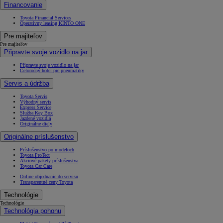
Financovanie
Toyota Financial Services
Operatívny leasing KINTO ONE
Pre majiteľov
Pre majiteľov
Připravte svoje vozidlo na jar
Připravte svoje vozidlo na jar
Celoročný hotel pre pneumatiky
Servis a údržba
Toyota Servis
Výhodný servis
Express Service
Služba Key Box
Jazdené vozidlá
Originálne diely
Originálne príslušenstvo
Príslušenstvo po modeloch
Toyota ProTect
Akciové pakety príslušenstva
Toyota Car Care
Online objednanie do servisu
Transparentné ceny Toyota
Technológie
Technológie
Technológia pohonu