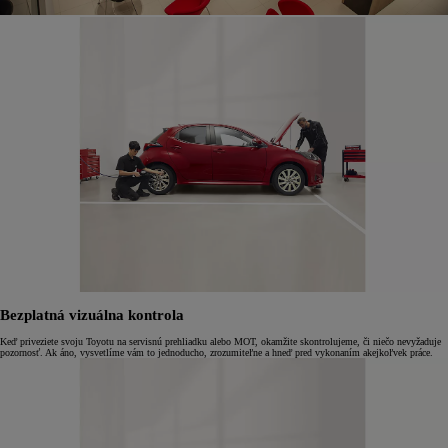
Bezplatná vizuálna kontrola
Keď priveziete svoju Toyotu na servisnú prehliadku alebo MOT, okamžite skontrolujeme, či niečo nevyžaduje
pozornosť. Ak áno, vysvetlíme vám to jednoducho, zrozumiteľne a hneď pred vykonaním akejkoľvek práce.