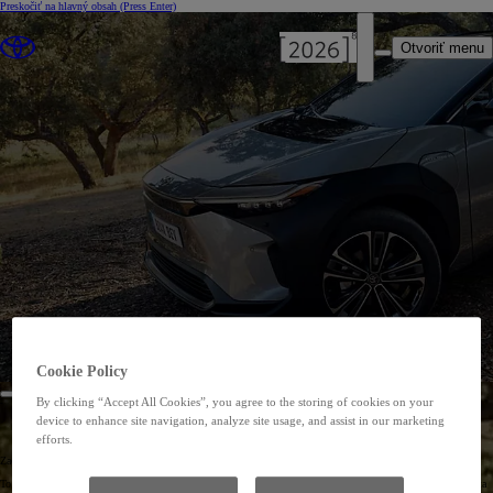
Preskočiť na hlavný obsah
(Press Enter)
Otvoriť menu
Cookie Policy
By clicking “Accept All Cookies”, you agree to the storing of cookies on your
device to enhance site navigation, analyze site usage, and assist in our marketing
TOYOTA BZ NEWSLETTER
efforts.
Začnite svoju cestu za nulové hranice.
To je pre modely Toyota bZ iba začiatok. Nový názov pre novú rodinu batériovo-elektrických modelov Toyota