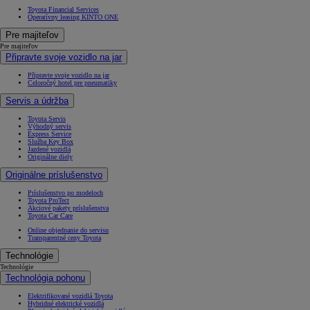
Toyota Financial Services
Operatívny leasing KINTO ONE
Pre majiteľov
Pre majiteľov
Připravte svoje vozidlo na jar
Připravte svoje vozidlo na jar
Celoročný hotel pre pneumatiky
Servis a údržba
Toyota Servis
Výhodný servis
Express Service
Služba Key Box
Jazdené vozidlá
Originálne diely
Originálne príslušenstvo
Príslušenstvo po modeloch
Toyota ProTect
Akciové pakety príslušenstva
Toyota Car Care
Online objednanie do servisu
Transparentné ceny Toyota
Technológie
Technológie
Technológia pohonu
Elektrifikované vozidlá Toyota
Hybridné elektrické vozidlá