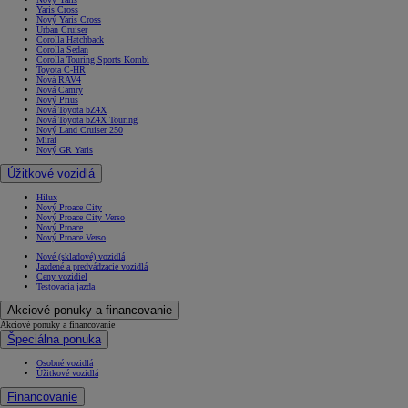
Yaris Cross
Nový Yaris Cross
Urban Cruiser
Corolla Hatchback
Corolla Sedan
Corolla Touring Sports Kombi
Toyota C-HR
Nová RAV4
Nová Camry
Nový Prius
Nová Toyota bZ4X
Nová Toyota bZ4X Touring
Nový Land Cruiser 250
Mirai
Nový GR Yaris
Úžitkové vozidlá
Hilux
Nový Proace City
Nový Proace City Verso
Nový Proace
Nový Proace Verso
Nové (skladové) vozidlá
Jazdené a predvádzacie vozidlá
Ceny vozidiel
Testovacia jazda
Akciové ponuky a financovanie
Akciové ponuky a financovanie
Špeciálna ponuka
Osobné vozidlá
Úžitkové vozidlá
Financovanie